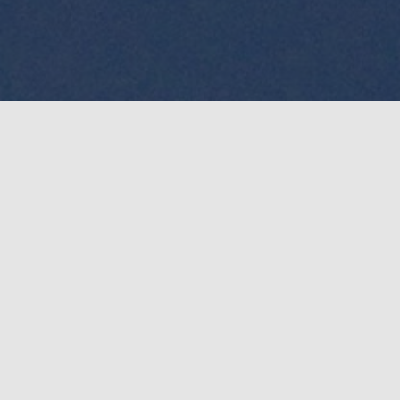
Wir begrüßen Sie gern bei uns
Die Steg- und Landliegeplätze werden direkt durch
das Bootshaus Seehof vermietet.
Informationen erhalten Sie auf
www.bootshaus-
seehof.de
oder telefonisch bei
Berthold Brochhagen 0172 / 7144903 bzw. 0201 /
463080.