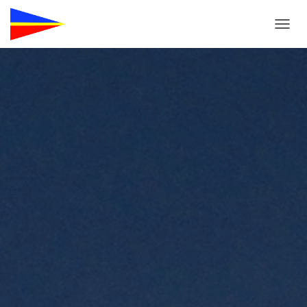
N
A
V
I
G
A
T
I
O
N
U
M
S
C
H
A
L
T
E
N