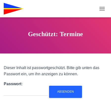
N
A
V
I
G
Geschützt: Termine
A
T
I
O
N
U
M
Dieser Inhalt ist passwortgeschützt. Bitte gib unten das
S
C
Passwort ein, um ihn anzeigen zu können.
H
A
Passwort:
L
T
E
N