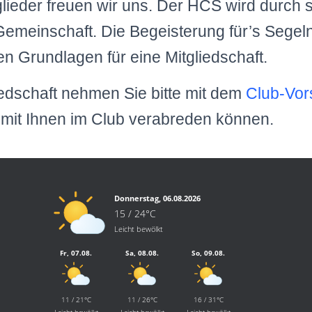
lieder freuen wir uns. Der HCS wird durch s
Gemeinschaft. Die Begeisterung für’s Segeln
n Grundlagen für eine Mitgliedschaft.
iedschaft nehmen Sie bitte mit dem
Club-Vor
mit Ihnen im Club verabreden können.
Donnerstag, 06.08.2026
15 / 24°C
Leicht bewölkt
Fr, 07.08.
Sa, 08.08.
So, 09.08.
11 / 21°C
11 / 26°C
16 / 31°C