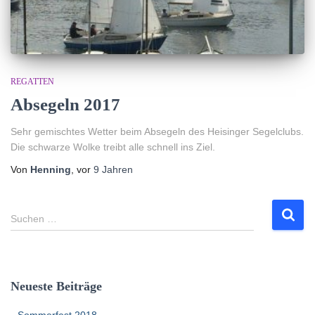
REGATTEN
Absegeln 2017
Sehr gemischtes Wetter beim Absegeln des Heisinger Segelclubs.
Die schwarze Wolke treibt alle schnell ins Ziel.
Von
Henning
, vor
9 Jahren
S
Suchen …
u
c
h
e
Neueste Beiträge
n
n
Sommerfest 2018