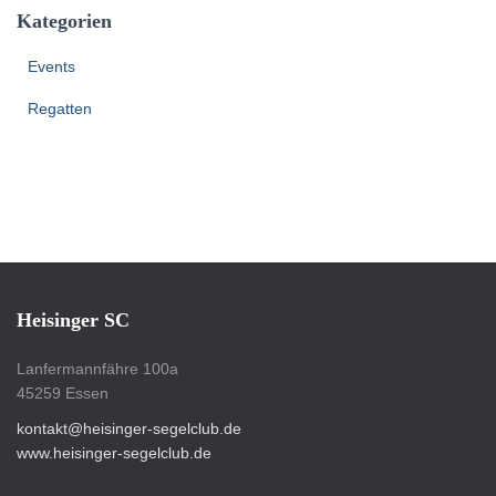
Kategorien
Events
Regatten
Heisinger SC
Lanfermannfähre 100a
45259 Essen
kontakt@heisinger-segelclub.de
www.heisinger-segelclub.de