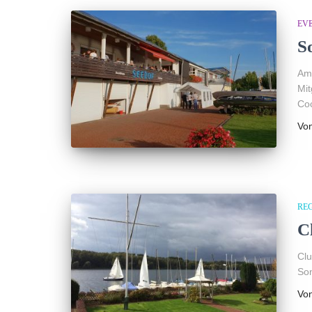
EV
S
Am 
Mit
Coc
Vo
RE
C
Clu
Son
Vo