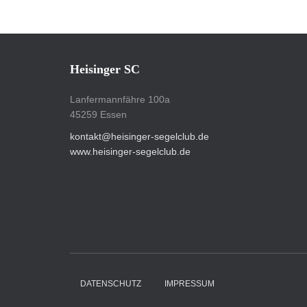
Heisinger SC
Lanfermannfähre 100a
45259 Essen
kontakt@heisinger-segelclub.de
www.heisinger-segelclub.de
DATENSCHUTZ
IMPRESSUM