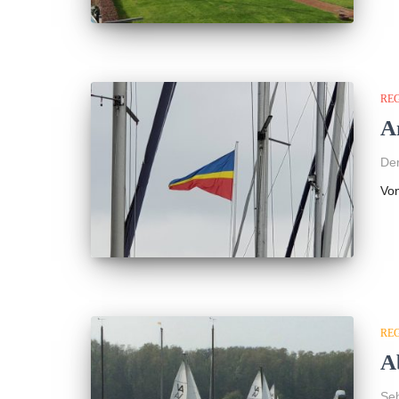
RE
A
Der
Vo
RE
A
Seh