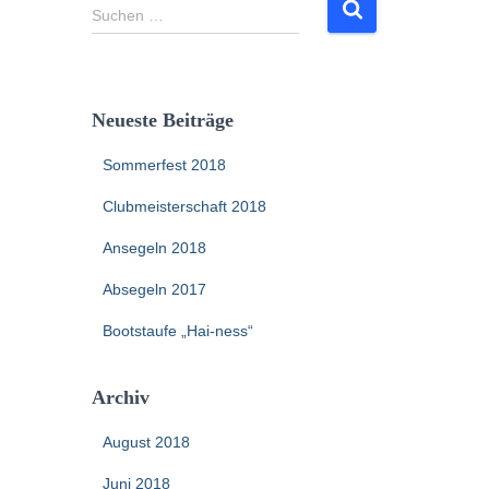
S
Suchen …
u
c
h
e
Neueste Beiträge
n
n
Sommerfest 2018
a
c
Clubmeisterschaft 2018
h
:
Ansegeln 2018
Absegeln 2017
Bootstaufe „Hai-ness“
Archiv
August 2018
Juni 2018