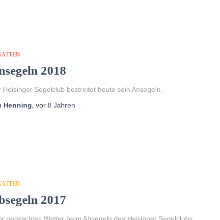
GATTEN
nsegeln 2018
 Heisinger Segelclub bestreitet heute sein Ansegeln.
n
Henning
, vor
8 Jahren
GATTEN
bsegeln 2017
r gemischtes Wetter beim Absegeln des Heisinger Segelclubs.