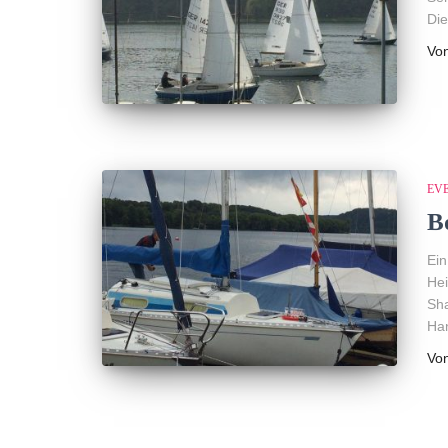
Die
Vo
EV
B
Ein
Hei
Sha
Han
Vo