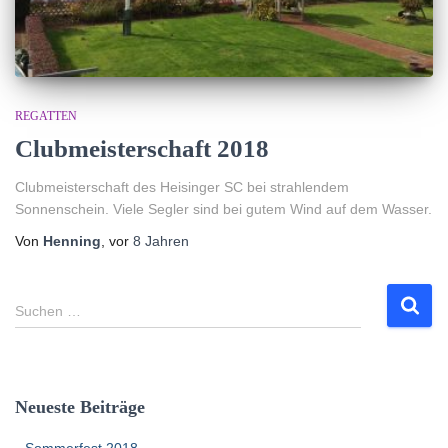
REGATTEN
Clubmeisterschaft 2018
Clubmeisterschaft des Heisinger SC bei strahlendem
Sonnenschein. Viele Segler sind bei gutem Wind auf dem Wasser.
Von
Henning
, vor
8 Jahren
S
Suchen …
u
c
h
e
Neueste Beiträge
n
n
Sommerfest 2018