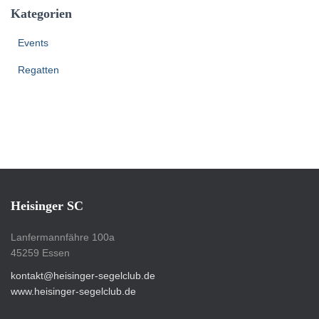
Kategorien
Events
Regatten
Heisinger SC
Lanfermannfähre 100a
45259 Essen
kontakt@heisinger-segelclub.de
www.heisinger-segelclub.de