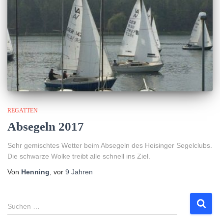
REGATTEN
Absegeln 2017
Sehr gemischtes Wetter beim Absegeln des Heisinger Segelclubs.
Die schwarze Wolke treibt alle schnell ins Ziel.
Von
Henning
, vor
9 Jahren
S
Suchen …
u