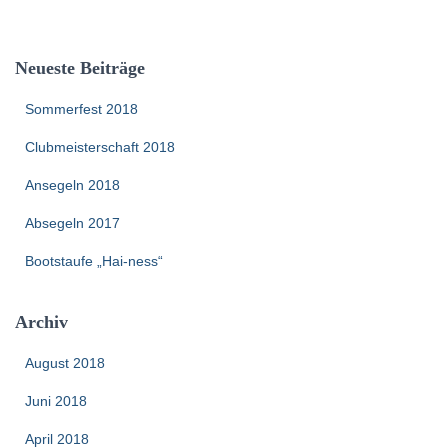
c
h
e
Neueste Beiträge
n
n
Sommerfest 2018
a
c
Clubmeisterschaft 2018
h
:
Ansegeln 2018
Absegeln 2017
Bootstaufe „Hai-ness“
Archiv
August 2018
Juni 2018
April 2018